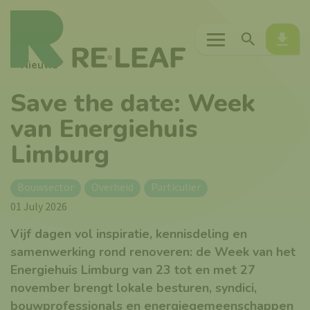
Menu
Zoeken
Down
Nieuws
Save the date: Week
van Energiehuis
Limburg
Bouwsector
Overheid
Particulier
01 July 2026
Vijf dagen vol inspiratie, kennisdeling en
samenwerking rond renoveren: de Week van het
Energiehuis Limburg van 23 tot en met 27
november brengt lokale besturen, syndici,
bouwprofessionals en energiegemeenschappen