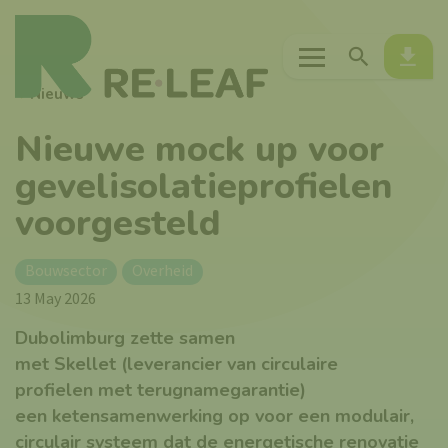
Menu
Zoeken
Down
Nieuws
Nieuwe mock up voor
gevelisolatieprofielen
voorgesteld
Bouwsector
Overheid
13 May 2026
Dubolimburg zette samen
met Skellet (leverancier van circulaire
profielen met terugnamegarantie)
een ketensamenwerking op voor een modulair,
circulair systeem dat de energetische renovatie