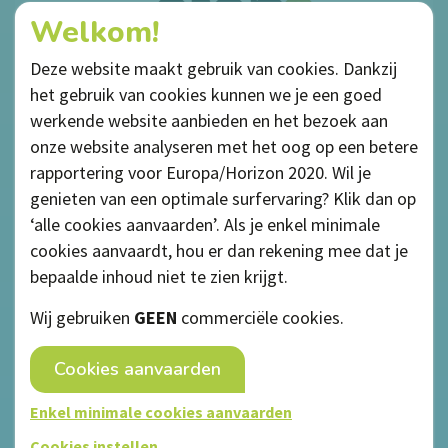
Welkom!
Deze website maakt gebruik van cookies. Dankzij
het gebruik van cookies kunnen we je een goed
werkende website aanbieden en het bezoek aan
onze website analyseren met het oog op een betere
rapportering voor Europa/Horizon 2020. Wil je
genieten van een optimale surfervaring? Klik dan op
‘alle cookies aanvaarden’. Als je enkel minimale
cookies aanvaardt, hou er dan rekening mee dat je
bepaalde inhoud niet te zien krijgt.
Privacybeleid
Wij gebruiken
GEEN
commerciële cookies.
Cookiebeleid
Cookies aanvaarden
Algemene voorwaarden
Disclaimer
Enkel minimale cookies aanvaarden
webdesign © Sanmax Projects
Cookies instellen