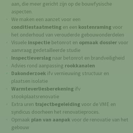
aan, die meer gericht zijn op de bouwfysische
aspecten.
We maken een aanzet voor een
conditiestaatmeting
en een
kostenraming
voor
het onderhoud van verouderde gebouwonderdelen
Visuele
inspectie
betonrot en
opmaak dossier
voor
aanvraag gedetailleerde studie
Inspectieverslag
naar betonrot en brandveiligheid
Advies rond aanpassing
rookkanalen
Dakonderzoek
ifv vernieuwing structuur en
plaatsen isolatie
Warmteverliesberekening
ifv
stookplaatsrenovatie
Extra uren
trajectbegeleiding
voor de VME en
syndicus doorheen het renovatieproces.
Opmaak
plan van aanpak
voor de renovatie van het
gebouw