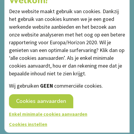
Welkom!
Deze website maakt gebruik van cookies. Dankzij
het gebruik van cookies kunnen we je een goed
werkende website aanbieden en het bezoek aan
onze website analyseren met het oog op een betere
rapportering voor Europa/Horizon 2020. Wil je
genieten van een optimale surfervaring? Klik dan op
‘alle cookies aanvaarden’. Als je enkel minimale
cookies aanvaardt, hou er dan rekening mee dat je
bepaalde inhoud niet te zien krijgt.
Privacybeleid
Wij gebruiken
GEEN
commerciële cookies.
Cookiebeleid
Cookies aanvaarden
Algemene voorwaarden
Disclaimer
Enkel minimale cookies aanvaarden
webdesign © Sanmax Projects
Cookies instellen