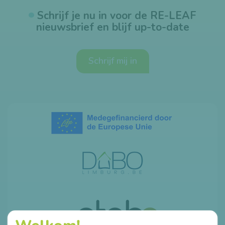
Schrijf je nu in voor de RE-LEAF
nieuwsbrief en blijf up-to-date
Schrijf mij in