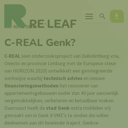
Menu
Zoeken
Down
C-REAL GENK
C-REAL Genk?
C-REAL
(een onderzoeksproject van Dubolimburg vzw,
Onesto en provincie Limburg met de Europese steun
van HORIZON 2020) ontwikkelt een geïntegreerde
werkwijze waarbij
technisch
advies
en nieuwe
financieringsmethoden
het renoveren van
appartementsgebouwen ouder dan 40 jaar aanzienlijk
vergemakkelijken, verbeteren en betaalbaar maken.
Daarnaast heeft de
stad Genk
extra middelen vrij
gemaakt om in Genk 8 VME’s te vinden die willen
deelnemen aan dit boeiende traject. Genkse